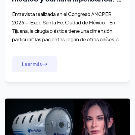
protocolo del Dr. Jorge Morán
en Tijuana
Entrevista realizada en el Congreso AMCPER
2026 — Expo Santa Fe, Ciudad de México En
Tijuana, la cirugía plástica tiene una dimensión
particular: las pacientes llegan de otros países, se
operan y necesitan recuperarse lo
suficientemente rá
Leer más