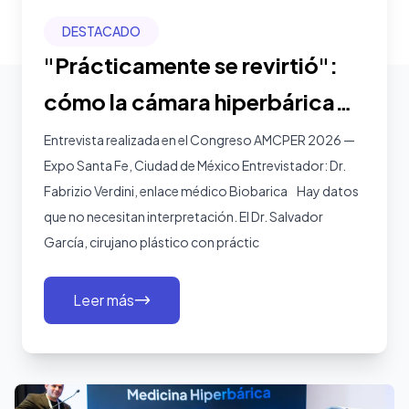
DESTACADO
"Prácticamente se revirtió":
cómo la cámara hiperbárica
eliminó las complicaciones
Entrevista realizada en el Congreso AMCPER 2026 —
Expo Santa Fe, Ciudad de México Entrevistador: Dr.
postquirúrgicas en
Fabrizio Verdini, enlace médico Biobarica Hay datos
Guadalajara
que no necesitan interpretación. El Dr. Salvador
García, cirujano plástico con práctic
Leer más