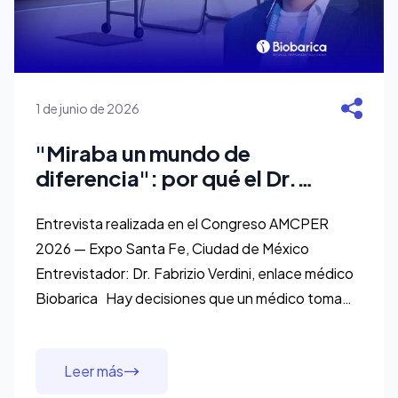
1 de junio de 2026
"Miraba un mundo de
diferencia": por qué el Dr.
Christian Arellano integró la
cámara hiperbárica a su clínica
Entrevista realizada en el Congreso AMCPER
2026 — Expo Santa Fe, Ciudad de México
Entrevistador: Dr. Fabrizio Verdini, enlace médico
Biobarica Hay decisiones que un médico toma
después de leer. Y hay decisiones que toma
después de ver. El Dr.
Leer más