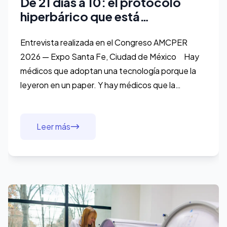
De 21 días a 10: el protocolo
hiperbárico que está
cambiando la cirugía plástica en
México
Entrevista realizada en el Congreso AMCPER
2026 — Expo Santa Fe, Ciudad de México Hay
médicos que adoptan una tecnología porque la
leyeron en un paper. Y hay médicos que la
adoptan porque la vivieron. El Dr. José Corro
Valenzuela, cirujano
Leer más