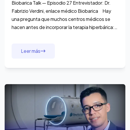
enseñaron a Samantha Gutiérrez
Biobarica Talk — Episodio 27 Entrevistador: Dr.
Fabrizio Verdini, enlace médico Biobarica Hay
una pregunta que muchos centros médicos se
hacen antes de incorporar la terapia hiperbárica:
¿Habrá suficiente demanda para sostener el
servicio?
Leer más