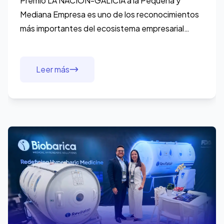
fronteras
Premio LA NACION-GALICIA a la Pequeña y
Mediana Empresa es uno de los reconocimientos
más importantes del ecosistema empresarial
argentino. Cada año distingue a las pymes que no
solo crecieron, si
Leer más