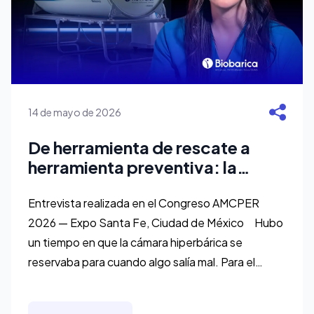
14 de mayo de 2026
De herramienta de rescate a
herramienta preventiva: la
cámara hiperbárica en cirugía
de contorno corporal
Entrevista realizada en el Congreso AMCPER
2026 — Expo Santa Fe, Ciudad de México Hubo
un tiempo en que la cámara hiperbárica se
reservaba para cuando algo salía mal. Para el
paciente complicado, el que no cicatrizaba, el que
se torcía. La