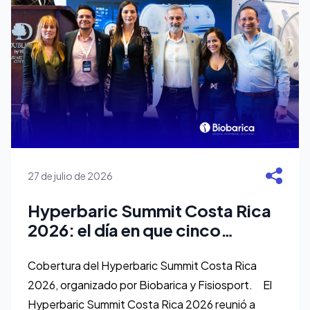
27 de julio de 2026
Hyperbaric Summit Costa Rica
2026: el día en que cinco
especialistas demostraron que
la terapia hiperbárica no tiene
Cobertura del Hyperbaric Summit Costa Rica
límites
2026, organizado por Biobarica y Fisiosport. El
Hyperbaric Summit Costa Rica 2026 reunió a