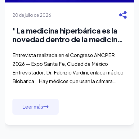
20 de julio de 2026
"La medicina hiperbárica es la
novedad dentro de la medicina
moderna": el Dr. André Baldin y
el manejo integral del paciente
Entrevista realizada en el Congreso AMCPER
quirúrgico
2026 — Expo Santa Fe, Ciudad de México
Entrevistador: Dr. Fabrizio Verdini, enlace médico
Biobarica Hay médicos que usan la cámara
hiperbárica con algunos pacientes. Y hay médicos
que la usan con
Leer más