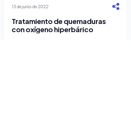
13 de junio de 2022
Tratamiento de quemaduras
con oxígeno hiperbárico
Las quemaduras generan alrededor de 80.000
muertes al año y causan graves lesiones en la piel
y otros tejidos, comprometiendo la salud física y
psicológica del paciente. Se pueden distinguir
cinco tipos de agentes causantes de las
quemaduras, por un
Leer más