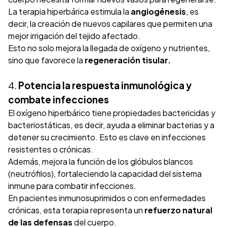
La terapia hiperbárica estimula la
angiogénesis
, es
decir, la creación de nuevos capilares que permiten una
mejor irrigación del tejido afectado.
Esto no solo mejora la llegada de oxígeno y nutrientes,
sino que favorece la
regeneración tisular.
4.
Potencia la respuesta inmunológica y
combate infecciones
El oxígeno hiperbárico tiene propiedades bactericidas y
bacteriostáticas, es decir, ayuda a eliminar bacterias y a
detener su crecimiento. Esto es clave en infecciones
resistentes o crónicas.
Además, mejora la función de los glóbulos blancos
(neutrófilos), fortaleciendo la capacidad del sistema
inmune para combatir infecciones.
En pacientes inmunosuprimidos o con enfermedades
crónicas, esta terapia representa un
refuerzo natural
de las defensas
del cuerpo.