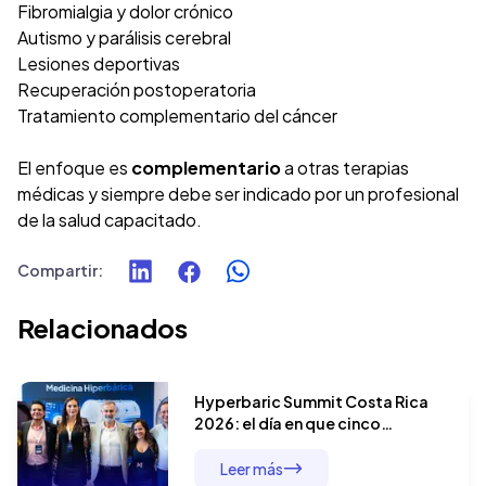
Fibromialgia y dolor crónico
Autismo y parálisis cerebral
Lesiones deportivas
Recuperación postoperatoria
Tratamiento complementario del cáncer
El enfoque es
complementario
a otras terapias
médicas y siempre debe ser indicado por un profesional
de la salud capacitado.
Compartir
:
Relacionados
Hyperbaric Summit Costa Rica
2026: el día en que cinco
especialistas demostraron que
la terapia hiperbárica no tiene
Leer más