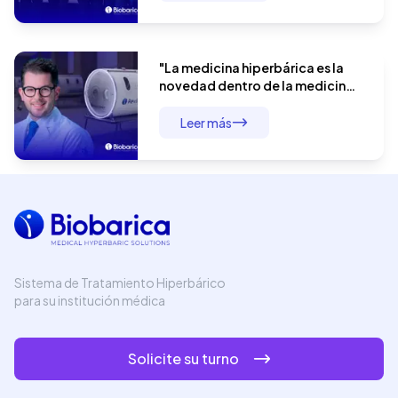
límites
"La medicina hiperbárica es la
novedad dentro de la medicina
moderna": el Dr. André Baldin y el
manejo integral del paciente
Leer más
quirúrgico
Sistema de Tratamiento Hiperbárico
para su institución médica
Solicite su turno