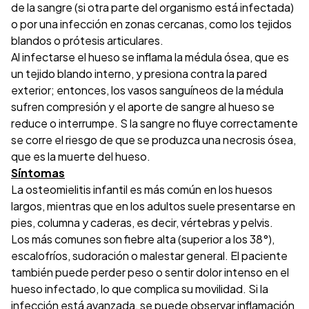
de la sangre (si otra parte del organismo está infectada)
o por una infección en zonas cercanas, como los tejidos
blandos o prótesis articulares.
Al infectarse el hueso se inflama la médula ósea, que es
un tejido blando interno, y presiona contra la pared
exterior; entonces, los vasos sanguíneos de la médula
sufren compresión y el aporte de sangre al hueso se
reduce o interrumpe. S la sangre no fluye correctamente
se corre el riesgo de que se produzca una necrosis ósea,
que es la muerte del hueso.
Síntomas
La osteomielitis infantil es más común en los huesos
largos, mientras que en los adultos suele presentarse en
pies, columna y caderas, es decir, vértebras y pelvis.
Los más comunes son fiebre alta (superior a los 38°),
escalofríos, sudoración o malestar general. El paciente
también puede perder peso o sentir dolor intenso en el
hueso infectado, lo que complica su movilidad. Si la
infección está avanzada, se puede observar inflamación