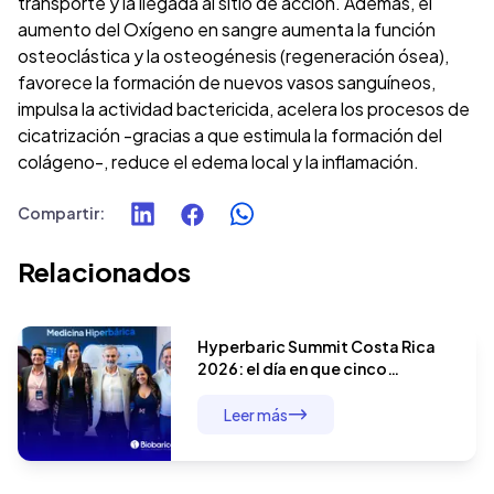
transporte y la llegada al sitio de acción. Además, el
aumento del Oxígeno en sangre aumenta la función
osteoclástica y la osteogénesis (regeneración ósea),
favorece la formación de nuevos vasos sanguíneos,
impulsa la actividad bactericida, acelera los procesos de
cicatrización -gracias a que estimula la formación del
colágeno-, reduce el edema local y la inflamación.
Compartir
:
Relacionados
Hyperbaric Summit Costa Rica
2026: el día en que cinco
especialistas demostraron que
la terapia hiperbárica no tiene
Leer más
límites