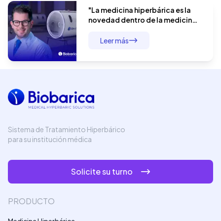
"La medicina hiperbárica es la
novedad dentro de la medicina
moderna": el Dr. André Baldin y el
manejo integral del paciente
Leer más
quirúrgico
Sistema de Tratamiento Hiperbárico
para su institución médica
Solicite su turno
PRODUCTO
Medicina Hiperbárica