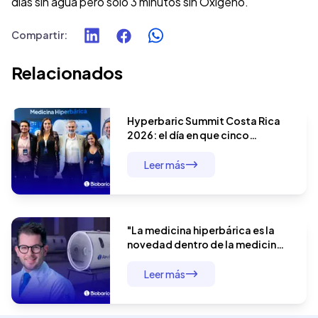
días sin agua pero solo 3 minutos sin Oxígeno.
Compartir
:
Relacionados
Hyperbaric Summit Costa Rica
2026: el día en que cinco
especialistas demostraron que
la terapia hiperbárica no tiene
Leer más
límites
"La medicina hiperbárica es la
novedad dentro de la medicina
moderna": el Dr. André Baldin y el
manejo integral del paciente
Leer más
quirúrgico