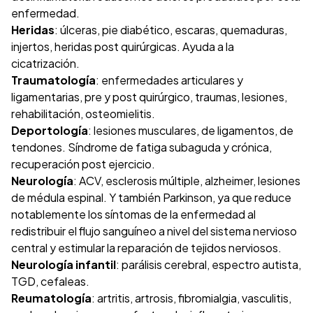
enfermedad.
Heridas
: úlceras, pie diabético, escaras, quemaduras,
injertos, heridas post quirúrgicas. Ayuda a la
cicatrización.
Traumatología
: enfermedades articulares y
ligamentarias, pre y post quirúrgico, traumas, lesiones,
rehabilitación, osteomielitis.
Deportología
: lesiones musculares, de ligamentos, de
tendones. Síndrome de fatiga subaguda y crónica,
recuperación post ejercicio.
Neurología
: ACV, esclerosis múltiple, alzheimer, lesiones
de médula espinal. Y también Parkinson, ya que reduce
notablemente los síntomas de la enfermedad al
redistribuir el flujo sanguíneo a nivel del sistema nervioso
central y estimular la reparación de tejidos nerviosos.
Neurología infantil
: parálisis cerebral, espectro autista,
TGD, cefaleas.
Reumatología
: artritis, artrosis, fibromialgia, vasculitis,