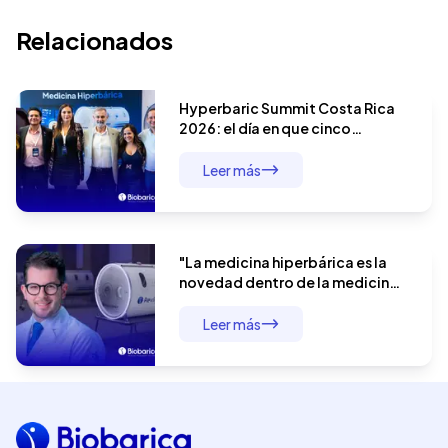
Relacionados
Hyperbaric Summit Costa Rica
2026: el día en que cinco
especialistas demostraron que
la terapia hiperbárica no tiene
Leer más
límites
"La medicina hiperbárica es la
novedad dentro de la medicina
moderna": el Dr. André Baldin y el
manejo integral del paciente
Leer más
quirúrgico