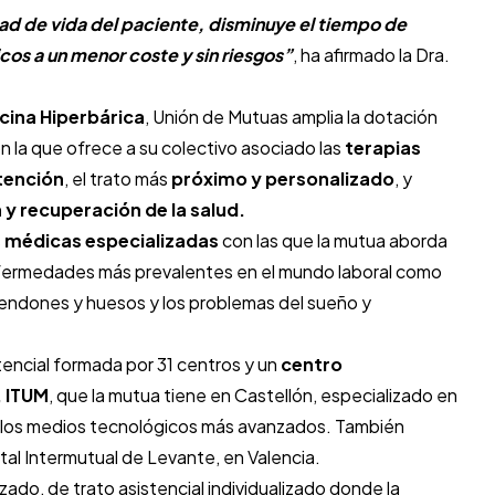
ad de vida del paciente, disminuye el tiempo de
cos a un menor coste y sin riesgos”
, ha afirmado la Dra.
cina Hiperbárica
, Unión de Mutuas amplia la dotación
n la que ofrece a su colectivo asociado las
terapias
tención
, el trato más
próximo y personalizado
, y
 y recuperación de la salud.
s
médicas especializadas
con las que la mutua aborda
 enfermedades más prevalentes en el mundo laboral como
tendones y huesos y los problemas del sueño y
encial formada por 31 centros y un
centro
, ITUM
, que la mutua tiene en Castellón, especializado en
n los medios tecnológicos más avanzados. También
al Intermutual de Levante, en Valencia.
zado, de trato asistencial individualizado donde la