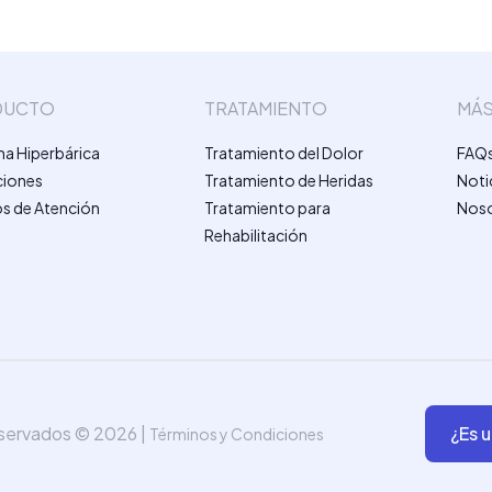
DUCTO
TRATAMIENTO
MÁ
na Hiperbárica
Tratamiento del Dolor
FAQ
ciones
Tratamiento de Heridas
Noti
s de Atención
Tratamiento para
Nos
Rehabilitación
eservados ©
2026
|
¿Es u
Términos y Condiciones