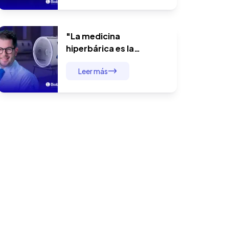
demostraron que la
terapia hiperbárica no
tiene límites
"La medicina
hiperbárica es la
novedad dentro de la
Leer más
medicina moderna": el
Dr. André Baldin y el
manejo integral del
paciente quirúrgico