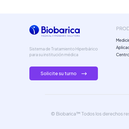
PRO
Medici
Aplica
Sistema de Tratamiento Hiperbárico
Centro
para su institución médica
Solicite su turno
© Biobarica™ Todos los derechos r