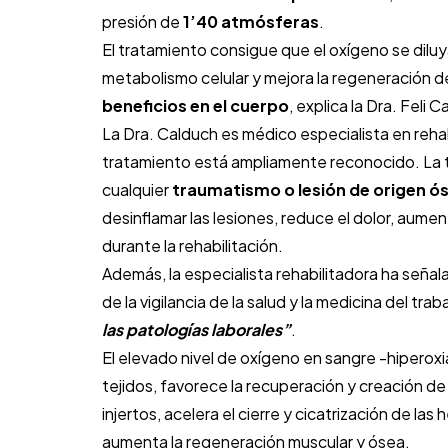
presión de
1’40 atmósferas
.
El tratamiento consigue que el oxígeno se diluy
metabolismo celular y mejora la regeneración d
beneficios en el cuerpo
, explica la Dra. Feli
La Dra. Calduch es médico especialista en rehab
tratamiento está ampliamente reconocido. La t
cualquier
traumatismo o lesión de origen ós
desinflamar las lesiones, reduce el dolor, aumenta
durante la rehabilitación.
Además, la especialista rehabilitadora ha señal
de la vigilancia de la salud y la medicina del tr
las patologías laborales”
.
El elevado nivel de oxígeno en sangre -hiperoxia-
tejidos, favorece la recuperación y creación de
injertos, acelera el cierre y cicatrización de la
aumenta la regeneración muscular y ósea.